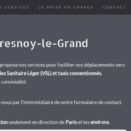
S SERVICES
LA PRISE EN CHARGE
CONTACT
Fresnoy-le-Grand
 propose nos services pour faciliter vos déplacements vers
s Sanitaire Léger (VSL) et taxis conventionnés
.
 convivialité.
-nous par l'intermédiaire de notre formulaire de contact.
tion
seulement en direction de
Paris
et les
environs
.