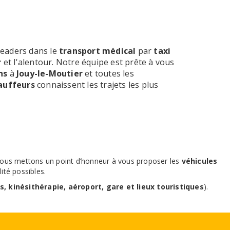
 leaders dans le
transport médical
par
taxi
r
et l'alentour. Notre équipe est prête à vous
ins
à
Jouy-le-Moutier
et toutes les
auffeurs
connaissent les trajets les plus
. Nous mettons un point d’honneur à vous proposer les
véhicules
ité possibles.
s, kinésithérapie, aéroport, gare et lieux touristiques
).