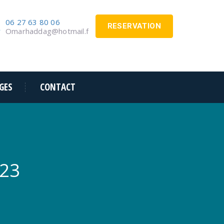
06 27 63 80 06
RESERVATION
Omarhaddag@hotmail.fr
GES
CONTACT
323