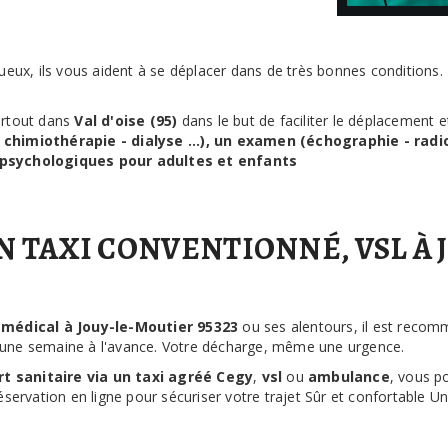
tueux, ils vous aident à se déplacer dans de très bonnes conditions
artout dans
Val d'oise (95)
dans le but de faciliter le déplacemen
himiothérapie - dialyse ...), un examen (échographie - radio 
psychologiques pour adultes et enfants
TAXI CONVENTIONNÉ, VSL À J
 médical à Jouy-le-Moutier 95323
ou ses alentours, il est reco
 une semaine à l'avance. Votre décharge, même une urgence.
rt sanitaire via un taxi agréé Cegy
,
vsl
ou
ambulance
, vous p
servation en ligne pour sécuriser votre trajet Sûr et confortable Un 