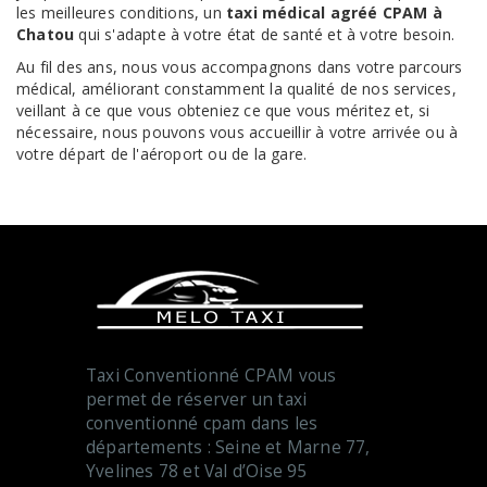
les meilleures conditions, un
taxi médical agréé CPAM à
Chatou
qui s'adapte à votre état de santé et à votre besoin.
Au fil des ans, nous vous accompagnons dans votre parcours
médical, améliorant constamment la qualité de nos services,
veillant à ce que vous obteniez ce que vous méritez et, si
nécessaire, nous pouvons vous accueillir à votre arrivée ou à
votre départ de l'aéroport ou de la gare.
Taxi Conventionné CPAM vous
permet de réserver un taxi
conventionné cpam dans les
départements : Seine et Marne 77,
Yvelines 78 et Val d’Oise 95