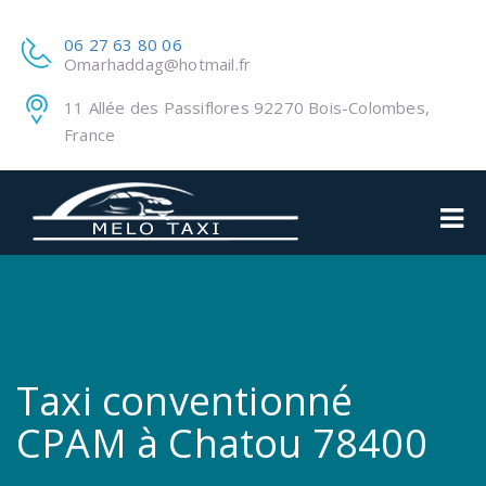
06 27 63 80 06
Omarhaddag@hotmail.fr
11 Allée des Passiflores 92270 Bois-Colombes,
France
Taxi conventionné
CPAM à Chatou 78400