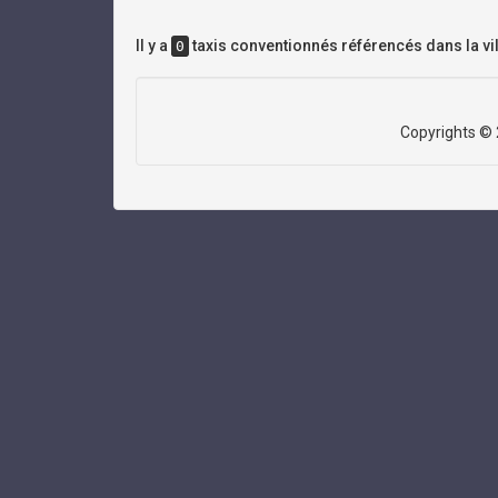
Il y a
taxis conventionnés référencés dans la vil
0
Copyrights ©